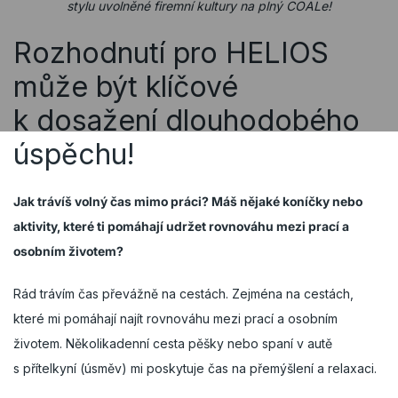
stylu uvolněné firemní kultury na plný COALe!
Rozhodnutí pro HELIOS
může být klíčové
k dosažení dlouhodobého
úspěchu!
Jak trávíš volný čas mimo práci? Máš nějaké koníčky nebo
aktivity, které ti pomáhají udržet rovnováhu mezi prací a
osobním životem?
Rád trávím čas převážně na cestách. Zejména na cestách,
které mi pomáhají najít rovnováhu mezi prací a osobním
životem. Několikadenní cesta pěšky nebo spaní v autě
s přítelkyní (úsměv) mi poskytuje čas na přemýšlení a relaxaci.