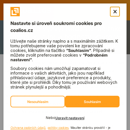
„Mám rád výzvy! Nadchla mě také
firemní kultura a hodnoty, které ve
firmě panují,“ těší Jakuba Zýku.
Přivítali jsme nového člena týmu, Jakuba Zýku, který se u nás
ve společnosti coalios zabydlel jako zkušený
HELIOS
a e-
commerce konzultant.
Jakub Zýka
přináší nadšení pro
digitalizaci a přirozeně zapadá do naší otevřené a přátelské
firemní kultury. Jaké jsou jeho dojmy z prvního měsíce? A co
ho nejvíce nadchlo na práci s informačním systémem
HELIOS
iNuvio
? Přináší zajímavé a reálné příběhy z praxe!
Jakube, vítáme tě u nás v coaliosu! Jaké jsou tvoje první