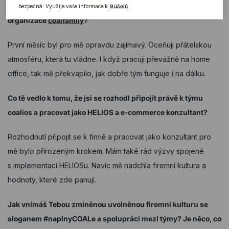
dojmy po prvním měsíci v týmu a v rámci širší rodiny
organizace
coalfamily
?
První měsíc byl pro mě opravdu zajímavý. Oceňuji přátelskou
atmosféru, která tu vládne. I když pracuji převážně na home
office, tak mě překvapilo, jak dobře tým funguje i na dálku.
Co tě vedlo k tomu, že jsi se rozhodl připojit právě k týmu
coalios a pracovat jako HELIOS a e-commerce konzultant?
Rozhodnutí připojit se k firmě a pracovat jako konzultant pro
mě bylo přirozeným krokem. Mám také rád výzvy spojené
s implementací HELIOSu. Navíc mě nadchla firemní kultura a
hodnoty, které zde panují.
Jak vnímáš Tebou zmíněnou uvolněnou firemní kulturu se
sloganem #naplnyCOALe a spolupráci mezi týmy? Je něco, co